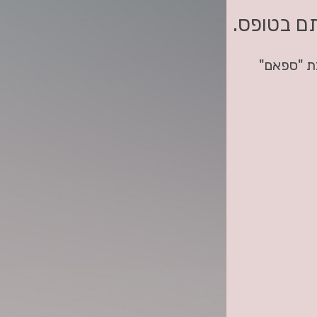
ם בטופס.
בת "ספאם"