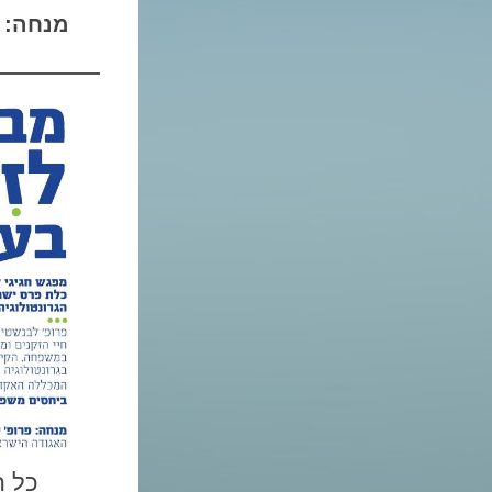
מ
נחה: 
כל ה