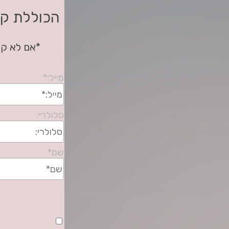
הכוללת קי
*אם לא קי
מייל:
*
סלולרי:
שם
*