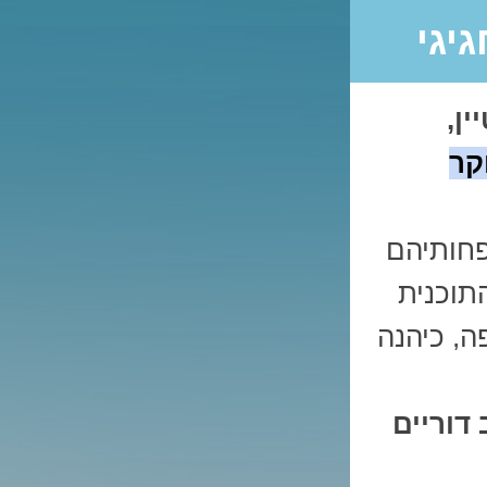
יגי
ן,
קר
פחותיהם
תוכנית
ה, כיהנה
דוריים