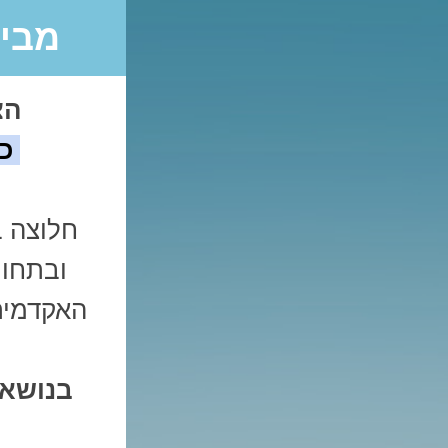
מביט
הצ
כ
חלוצה ב
ובתחום
האקדמית 
בנושא: