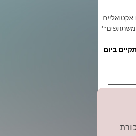
 אקטואליים
המשתתפים**
קיים ביום
ורת